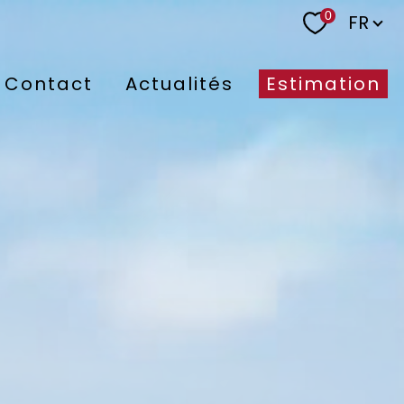
Langu
0
FR
Contact
Actualités
Estimation
nne