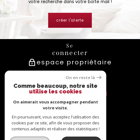
votre recherche dans votre boîte mail !
créer l'alerte
Se
connecter
espace propriétaire
Nous
On en reste là
suivre
Comme beaucoup, notre site
utilise les cookies
On aimerait vous accompagner pendant
votre visite.
Nous
En poursuivant, vous acceptez l'utilisation des
adhérons
cookies par ce site, afin de vous proposer des
contenus adaptés et réaliser des statistiques !