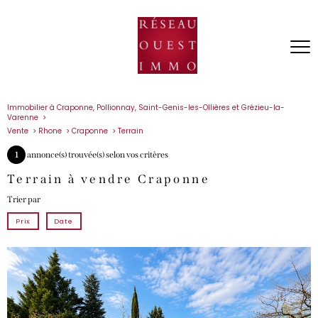
Immobilier à Craponne, Pollionnay, Saint-Genis-les-Ollières et Grézieu-la-
Varenne
Vente
Rhone
Craponne
Terrain
1
annonce(s) trouvée(s) selon vos critères
Terrain à vendre Craponne
Trier par
Prix
Date