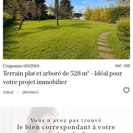
Craponne (69290)
Réf : 0181
Terrain plat et arboré de 528 m² – Idéal pour
votre projet immobilier
Sél
528 m²
-
188 000 €
Vous n'avez pas trouvé
le bien correspondant à votre