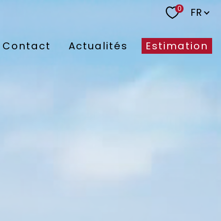
Langu
0
FR
Contact
Actualités
Estimation
nne