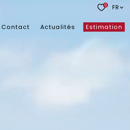
Langu
0
FR
Contact
Actualités
Estimation
nne