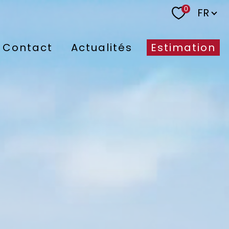
Langu
0
FR
Contact
Actualités
Estimation
nne